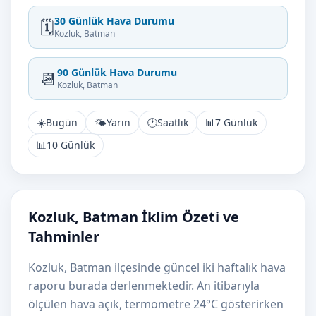
30 Günlük Hava Durumu
🗓️
Kozluk, Batman
90 Günlük Hava Durumu
📆
Kozluk, Batman
☀️
Bugün
🌤️
Yarın
🕐
Saatlik
📊
7 Günlük
📊
10 Günlük
Kozluk, Batman İklim Özeti ve
Tahminler
Kozluk, Batman ilçesinde güncel iki haftalık hava
raporu burada derlenmektedir. An itibarıyla
ölçülen hava açık, termometre 24°C gösterirken