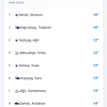
Anlık ölçüm
☀️
Dereli, Giresun
10°
1
🌤️
Köprübaşı, Trabzon
10°
2
☀️
Taşlıçay, Ağrı
12°
3
🌫️
Mesudiye, Ordu
12°
4
☀️
Gölova, Sivas
12°
5
🌤️
Arpaçay, Kars
13°
6
🌫️
Ağlı, Kastamonu
13°
7
☁️
Damal, Ardahan
14°
8