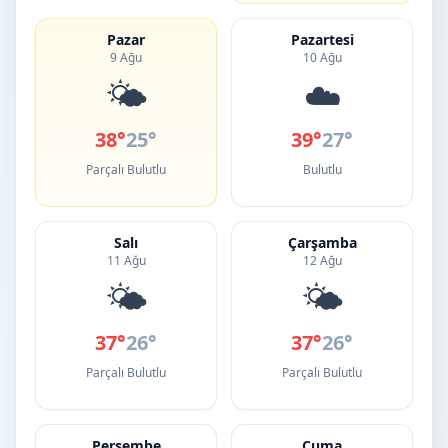
Pazar
Pazartesi
9 Ağu
10 Ağu
🌤️
☁️
38°
25°
39°
27°
Parçalı Bulutlu
Bulutlu
Salı
Çarşamba
11 Ağu
12 Ağu
🌤️
🌤️
37°
26°
37°
26°
Parçalı Bulutlu
Parçalı Bulutlu
Perşembe
Cuma