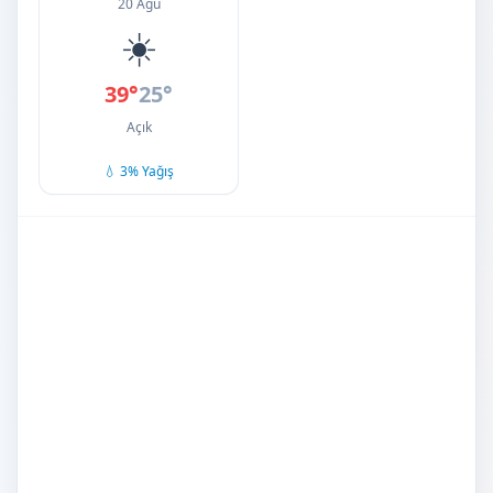
20 Ağu
☀️
39°
25°
Açık
💧 3% Yağış