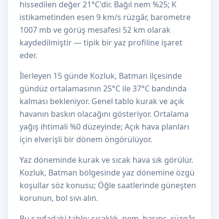
hissedilen değer 21°C'dir. Bağıl nem %25; K
istikametinden esen 9 km/s rüzgâr, barometre
1007 mb ve görüş mesafesi 52 km olarak
kaydedilmiştir — tipik bir yaz profiline işaret
eder.
İlerleyen 15 günde Kozluk, Batman ilçesinde
gündüz ortalamasının 25°C ile 37°C bandında
kalması bekleniyor. Genel tablo kurak ve açık
havanın baskın olacağını gösteriyor. Ortalama
yağış ihtimali %0 düzeyinde; Açık hava planları
için elverişli bir dönem öngörülüyor.
Yaz döneminde kurak ve sıcak hava sık görülür.
Kozluk, Batman bölgesinde yaz dönemine özgü
koşullar söz konusu; Öğle saatlerinde güneşten
korunun, bol sıvı alın.
Bu sayfadaki tablo; sıcaklık, nem, basınç, rüzgâr