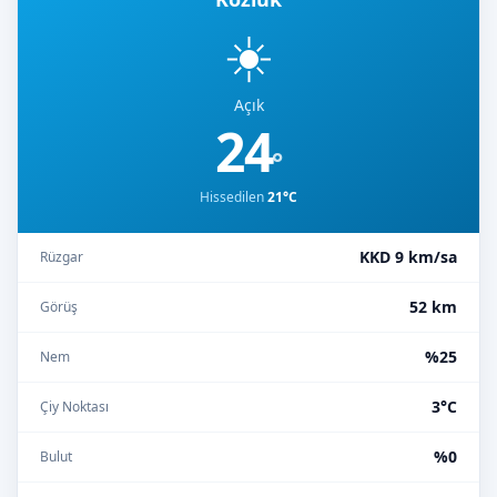
☀️
Açık
24
°
Hissedilen
21°C
KKD 9 km/sa
Rüzgar
52 km
Görüş
%25
Nem
3°C
Çiy Noktası
%0
Bulut