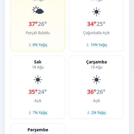
🌤️
☀️
37°
26°
34°
25°
Parçalı Bulutlu
Çoğunlukla Açık
💧 8% Yağış
💧 10% Yağış
Salı
Çarşamba
18 Ağu
19 Ağu
☀️
☀️
35°
24°
36°
26°
Açık
Açık
💧 7% Yağış
💧 2% Yağış
Perşembe