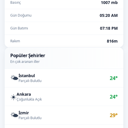
1007 mb
Basınç
05:20 AM
Gün Doğumu
07:18 PM
Gün Batımı
816m
Rakım
Popüler Şehirler
En çok aranan iller
İstanbul
🌤️
24°
Parçalı Bulutlu
Ankara
☀️
24°
Çoğunlukla Açık
İzmir
🌤️
29°
Parçalı Bulutlu