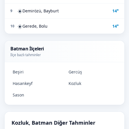
☀️
Demirözü, Bayburt
14°
9
☀️
Gerede, Bolu
14°
10
Batman İlçeleri
İlçe bazlı tahminler
Beşiri
Gercüş
Hasankeyf
Kozluk
Sason
Kozluk, Batman Diğer Tahminler