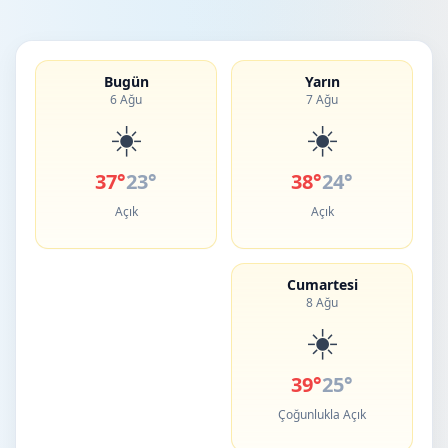
Bugün
Yarın
6 Ağu
7 Ağu
☀️
☀️
37°
23°
38°
24°
Açık
Açık
Cumartesi
8 Ağu
☀️
39°
25°
Çoğunlukla Açık