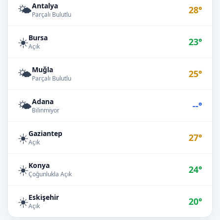
Antalya
🌤️
28°
Parçalı Bulutlu
Bursa
☀️
23°
Açık
Muğla
🌤️
25°
Parçalı Bulutlu
Adana
🌤️
--°
Bilinmiyor
Gaziantep
☀️
27°
Açık
Konya
☀️
24°
Çoğunlukla Açık
Eskişehir
☀️
20°
Açık