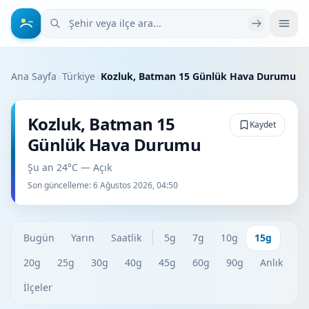
Şehir veya ilçe ara
Ana Sayfa
›
Türkiye
›
Kozluk, Batman 15 Günlük Hava Durumu
Kozluk, Batman 15
Kaydet
Günlük Hava Durumu
Şu an 24°C — Açık
Son güncelleme:
6 Ağustos 2026, 04:50
Bugün
Yarın
Saatlik
5g
7g
10g
15g
20g
25g
30g
40g
45g
60g
90g
Anlık
İlçeler