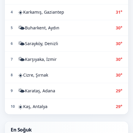
☀️
Karkamış, Gaziantep
31°
4
🌤️
Buharkent, Aydın
30°
5
🌤️
Sarayköy, Denizli
30°
6
🌤️
Karşıyaka, İzmir
30°
7
☀️
Cizre, Şırnak
30°
8
🌤️
Karataş, Adana
29°
9
☀️
Kaş, Antalya
29°
10
En Soğuk