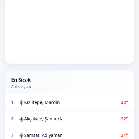
En Sıcak
Anlık ölçüm
☀️
Kızıltepe, Mardin
32°
1
☀️
Akçakale, Şanlıurfa
32°
2
☀️
Samsat, Adıyaman
31°
3