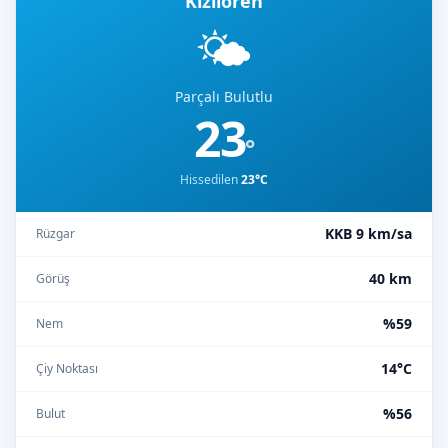
Kızılören
🌤️
Parçalı Bulutlu
23
°
Hissedilen
23°C
KKB 9 km/sa
Rüzgar
40 km
Görüş
%59
Nem
14°C
Çiy Noktası
%56
Bulut