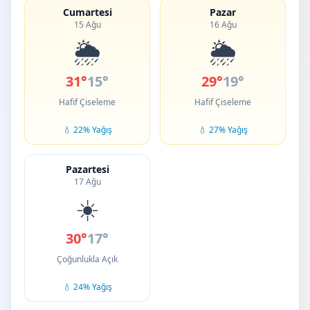
Cumartesi
Pazar
15 Ağu
16 Ağu
🌦️
🌦️
31°
15°
29°
19°
Hafif Çiseleme
Hafif Çiseleme
💧 22% Yağış
💧 27% Yağış
Pazartesi
17 Ağu
☀️
30°
17°
Çoğunlukla Açık
💧 24% Yağış