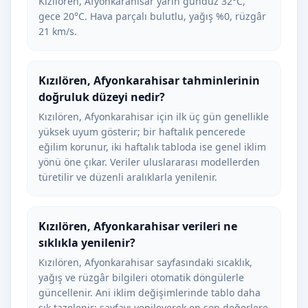
Kızılören, Afyonkarahisar yarın gündüz 32°C,
gece 20°C. Hava parçalı bulutlu, yağış %0, rüzgâr
21 km/s.
Kızılören, Afyonkarahisar tahminlerinin
doğruluk düzeyi nedir?
Kızılören, Afyonkarahisar için ilk üç gün genellikle
yüksek uyum gösterir; bir haftalık pencerede
eğilim korunur, iki haftalık tabloda ise genel iklim
yönü öne çıkar. Veriler uluslararası modellerden
türetilir ve düzenli aralıklarla yenilenir.
Kızılören, Afyonkarahisar verileri ne
sıklıkla yenilenir?
Kızılören, Afyonkarahisar sayfasındaki sıcaklık,
yağış ve rüzgâr bilgileri otomatik döngülerle
güncellenir. Ani iklim değişimlerinde tablo daha
sık tazelenir; sayfayı yenileyerek en son değerlere