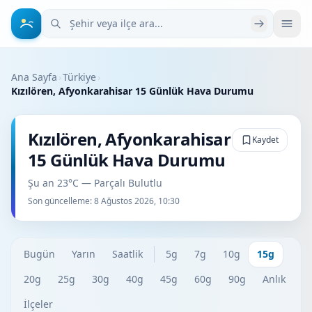
Şehir veya ilçe ara
Ana Sayfa
›
Türkiye
›
Kızılören, Afyonkarahisar 15 Günlük Hava Durumu
Kızılören, Afyonkarahisar
Kaydet
15 Günlük Hava Durumu
Şu an 23°C — Parçalı Bulutlu
Son güncelleme:
8 Ağustos 2026, 10:30
Bugün
Yarın
Saatlik
5g
7g
10g
15g
20g
25g
30g
40g
45g
60g
90g
Anlık
İlçeler