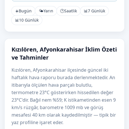
☀️
Bugün
🌤️
Yarın
🕐
Saatlik
📊
7 Günlük
📊
10 Günlük
Kızılören, Afyonkarahisar İklim Özeti
ve Tahminler
Kızılören, Afyonkarahisar ilçesinde güncel iki
haftalık hava raporu burada derlenmektedir. An
itibarıyla ölçülen hava parçalı bulutlu,
termometre 23°C gösterirken hissedilen değer
23°C'dir. Bağıl nem %59; K istikametinden esen 9
km/s rüzgâr, barometre 1009 mb ve görüş
mesafesi 40 km olarak kaydedilmiştir — tipik bir
yaz profiline işaret eder.