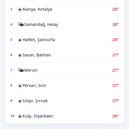
☀️
Alanya, Antalya
28°
3
🌤️
Samandağ, Hatay
28°
4
☀️
Halfeti, Şanlıurfa
28°
5
☀️
Sason, Batman
27°
6
🌤️
Mersin
27°
7
☀️
Pervari, Siirt
27°
8
☀️
Silopi, Şırnak
27°
9
☀️
Kulp, Diyarbakır
26°
10