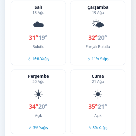
Salı
Çarşamba
18 Ağu
19 Ağu
☁️
🌤️
31°
19°
32°
20°
Bulutlu
Parçalı Bulutlu
💧 16% Yağış
💧 11% Yağış
Perşembe
Cuma
20 Ağu
21 Ağu
☀️
☀️
34°
20°
35°
21°
Açık
Açık
💧 3% Yağış
💧 8% Yağış