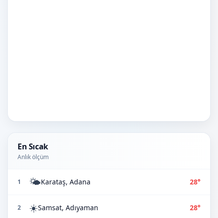
En Sıcak
Anlık ölçüm
🌤️
Karataş, Adana
28°
1
☀️
Samsat, Adıyaman
28°
2