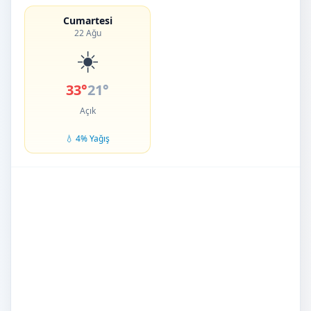
Cumartesi
22 Ağu
☀️
33°
21°
Açık
💧 4% Yağış