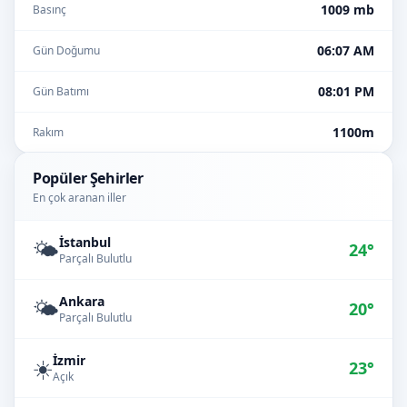
1009 mb
Basınç
06:07 AM
Gün Doğumu
08:01 PM
Gün Batımı
1100m
Rakım
Popüler Şehirler
En çok aranan iller
İstanbul
🌤️
24°
Parçalı Bulutlu
Ankara
🌤️
20°
Parçalı Bulutlu
İzmir
☀️
23°
Açık