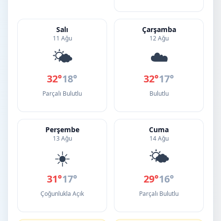
Salı
Çarşamba
11 Ağu
12 Ağu
🌤️
☁️
32°
18°
32°
17°
Parçalı Bulutlu
Bulutlu
Perşembe
Cuma
13 Ağu
14 Ağu
☀️
🌤️
31°
17°
29°
16°
Çoğunlukla Açık
Parçalı Bulutlu