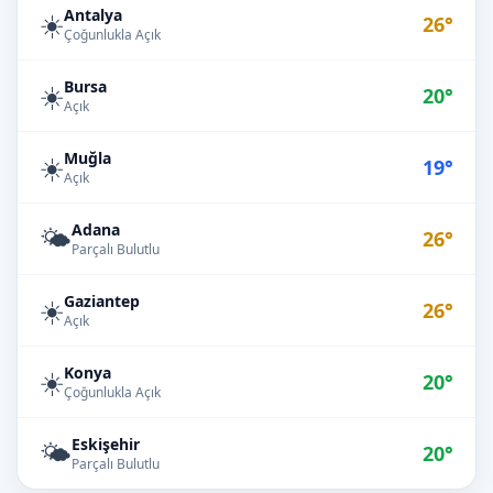
Antalya
☀️
26°
Çoğunlukla Açık
Bursa
☀️
20°
Açık
Muğla
☀️
19°
Açık
Adana
🌤️
26°
Parçalı Bulutlu
Gaziantep
☀️
26°
Açık
Konya
☀️
20°
Çoğunlukla Açık
Eskişehir
🌤️
20°
Parçalı Bulutlu