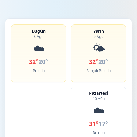
Bugün
Yarın
8 Ağu
9 Ağu
☁️
🌤️
32°
20°
32°
20°
Bulutlu
Parçalı Bulutlu
Pazartesi
10 Ağu
☁️
31°
17°
Bulutlu