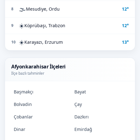
🌫️
Mesudiye, Ordu
12°
8
☀️
Köprübaşı, Trabzon
12°
9
☀️
Karayazı, Erzurum
13°
10
Afyonkarahisar İlçeleri
İlçe bazlı tahminler
Başmakçı
Bayat
Bolvadin
Çay
Çobanlar
Dazkırı
Dinar
Emirdağ