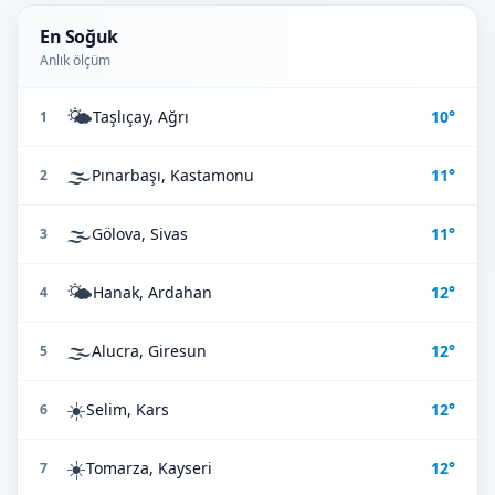
En Soğuk
Anlık ölçüm
🌤️
Taşlıçay, Ağrı
10°
1
🌫️
Pınarbaşı, Kastamonu
11°
2
🌫️
Gölova, Sivas
11°
3
🌤️
Hanak, Ardahan
12°
4
🌫️
Alucra, Giresun
12°
5
☀️
Selim, Kars
12°
6
☀️
Tomarza, Kayseri
12°
7