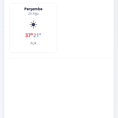
Perşembe
20 Ağu
☀️
37°
21°
Açık