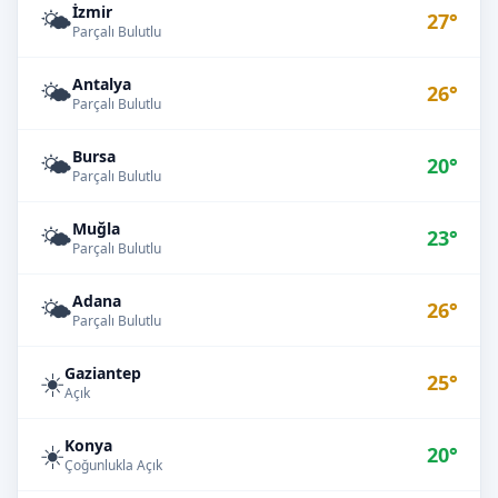
İzmir
🌤️
27°
Parçalı Bulutlu
Antalya
🌤️
26°
Parçalı Bulutlu
Bursa
🌤️
20°
Parçalı Bulutlu
Muğla
🌤️
23°
Parçalı Bulutlu
Adana
🌤️
26°
Parçalı Bulutlu
Gaziantep
☀️
25°
Açık
Konya
☀️
20°
Çoğunlukla Açık