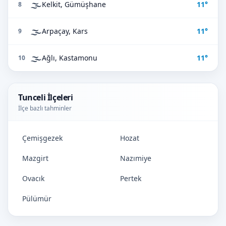
🌫️
Kelkit, Gümüşhane
11°
8
🌫️
Arpaçay, Kars
11°
9
🌫️
Ağlı, Kastamonu
11°
10
Tunceli İlçeleri
İlçe bazlı tahminler
Çemişgezek
Hozat
Mazgirt
Nazımiye
Ovacık
Pertek
Pülümür