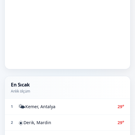
En Sıcak
Anlık ölçüm
🌤️
Kemer, Antalya
29°
1
☀️
Derik, Mardin
29°
2