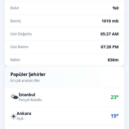
%0
Bulut
1010 mb
Basınç
05:27 AM
Gün Doğumu
07:28 PM
Gün Batımı
836m
Rakım
Popüler Şehirler
En çok aranan iller
İstanbul
🌤️
23°
Parçalı Bulutlu
Ankara
☀️
19°
Açık