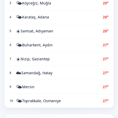
🌤️
Köyceğiz, Muğla
29°
3
🌤️
Karataş, Adana
28°
4
☀️
Samsat, Adıyaman
28°
5
🌤️
Buharkent, Aydın
27°
6
☀️
Nizip, Gaziantep
27°
7
☁️
Samandağ, Hatay
27°
8
🌤️
Mersin
27°
9
🌤️
Toprakkale, Osmaniye
27°
10