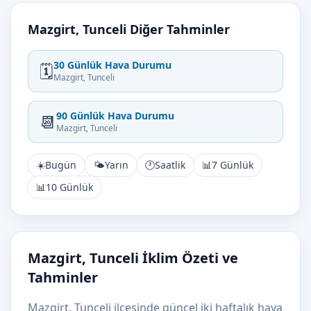
Mazgirt, Tunceli Diğer Tahminler
30 Günlük Hava Durumu
🗓️
Mazgirt, Tunceli
90 Günlük Hava Durumu
📆
Mazgirt, Tunceli
☀️
Bugün
🌤️
Yarın
🕐
Saatlik
📊
7 Günlük
📊
10 Günlük
Mazgirt, Tunceli İklim Özeti ve
Tahminler
Mazgirt, Tunceli ilçesinde güncel iki haftalık hava