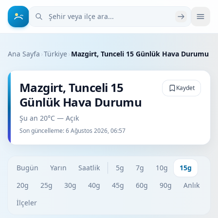
Şehir veya ilçe ara
Ana Sayfa
›
Türkiye
›
Mazgirt, Tunceli 15 Günlük Hava Durumu
Mazgirt, Tunceli 15
Kaydet
Günlük Hava Durumu
Şu an 20°C — Açık
Son güncelleme:
6 Ağustos 2026, 06:57
Bugün
Yarın
Saatlik
5g
7g
10g
15g
20g
25g
30g
40g
45g
60g
90g
Anlık
İlçeler