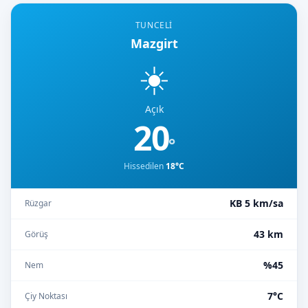
TUNCELI
Mazgirt
☀️
Açık
20
°
Hissedilen
18°C
KB 5 km/sa
Rüzgar
43 km
Görüş
%45
Nem
7°C
Çiy Noktası