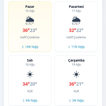
Pazar
Pazartesi
16 Ağu
17 Ağu
🌦️
🌦️
36°
23°
32°
22°
Hafif Çiseleme
Hafif Çiseleme
💧 14% Yağış
💧 11% Yağış
Salı
Çarşamba
18 Ağu
19 Ağu
☀️
☀️
34°
20°
36°
21°
Açık
Açık
💧 6% Yağış
💧 2% Yağış