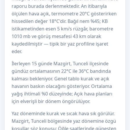
raporu burada derlenmektedir. An itibarıyla
ölçülen hava açık, termometre 20°C gösterirken
hissedilen değer 18°C'dir. Bağıl nem %45; KB
istikametinden esen 5 km/s rüzgâr, barometre
1010 mb ve görüş mesafesi 43 km olarak
kaydedilmiştir — tipik bir yaz profiline işaret
eder.
İlerleyen 15 günde Mazgirt, Tunceli ilçesinde
gündüz ortalamasının 22°C ile 36°C bandında
kalması bekleniyor. Genel tablo kurak ve açık
havanın baskın olacağını gösteriyor. Ortalama
yağış ihtimali %0 düzeyinde; Açık hava planları
için elverişli bir dönem öngörülüyor.
Yaz döneminde kurak ve sıcak hava sık görülür.
Mazgirt, Tunceli bölgesinde yaz dönemine özgü
koşullar söz konusu; Öğle saatlerinde güneşten