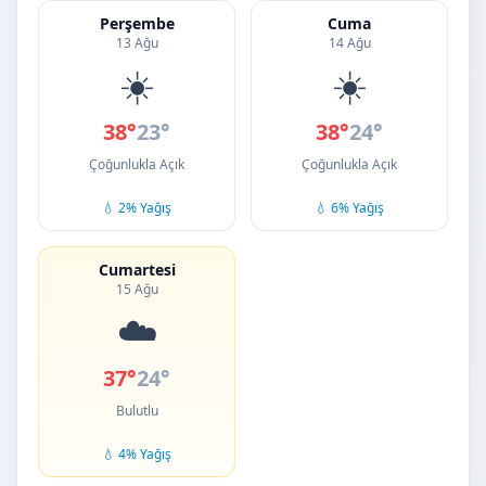
Perşembe
Cuma
13 Ağu
14 Ağu
☀️
☀️
38°
23°
38°
24°
Çoğunlukla Açık
Çoğunlukla Açık
💧 2% Yağış
💧 6% Yağış
Cumartesi
15 Ağu
☁️
37°
24°
Bulutlu
💧 4% Yağış