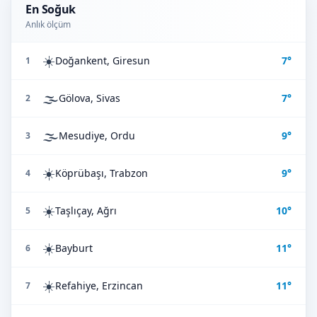
En Soğuk
Anlık ölçüm
☀️
Doğankent, Giresun
7°
1
🌫️
Gölova, Sivas
7°
2
🌫️
Mesudiye, Ordu
9°
3
☀️
Köprübaşı, Trabzon
9°
4
☀️
Taşlıçay, Ağrı
10°
5
☀️
Bayburt
11°
6
☀️
Refahiye, Erzincan
11°
7