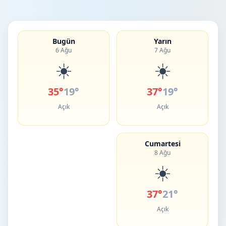
Bugün
Yarın
6 Ağu
7 Ağu
☀️
☀️
35°
19°
37°
19°
Açık
Açık
Cumartesi
8 Ağu
☀️
37°
21°
Açık