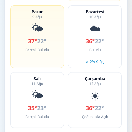
Pazar
Pazartesi
9 Ağu
10 Ağu
🌤️
☁️
37°
22°
36°
22°
Parçalı Bulutlu
Bulutlu
💧 2% Yağış
Salı
Çarşamba
11 Ağu
12 Ağu
🌤️
☀️
35°
23°
36°
22°
Parçalı Bulutlu
Çoğunlukla Açık