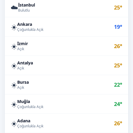
İstanbul
☁️
25°
Bulutlu
Ankara
☀️
19°
Çoğunlukla Açık
İzmir
☀️
26°
Açık
Antalya
☀️
25°
Açık
Bursa
☀️
22°
Açık
Muğla
☀️
24°
Çoğunlukla Açık
Adana
☀️
26°
Çoğunlukla Açık