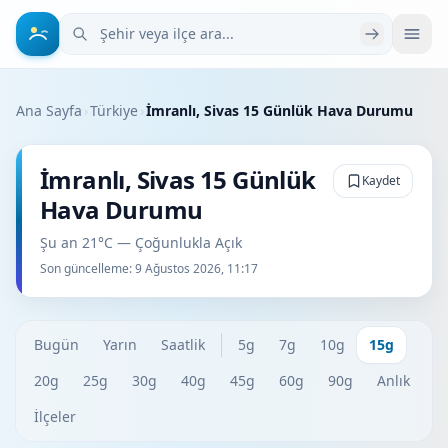
Şehir veya ilçe ara
Ana Sayfa
›
Türkiye
›
İmranlı, Sivas 15 Günlük Hava Durumu
İmranlı, Sivas 15 Günlük
Kaydet
Hava Durumu
Şu an 21°C — Çoğunlukla Açık
Son güncelleme:
9 Ağustos 2026, 11:17
Bugün
Yarın
Saatlik
5g
7g
10g
15g
20g
25g
30g
40g
45g
60g
90g
Anlık
İlçeler