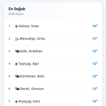
En Soğuk
Anlık ölçüm
☀️
Gölova, Sivas
10°
1
🌫️
Mesudiye, Ordu
11°
2
🌤️
Göle, Ardahan
12°
3
☀️
Taşlıçay, Ağrı
12°
4
🌤️
Dörtdivan, Bolu
12°
5
🌤️
Dereli, Giresun
12°
6
☀️
Arpaçay, Kars
12°
7