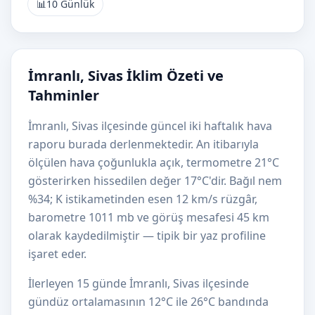
📊
10 Günlük
İmranlı, Sivas İklim Özeti ve
Tahminler
İmranlı, Sivas ilçesinde güncel iki haftalık hava
raporu burada derlenmektedir. An itibarıyla
ölçülen hava çoğunlukla açık, termometre 21°C
gösterirken hissedilen değer 17°C'dir. Bağıl nem
%34; K istikametinden esen 12 km/s rüzgâr,
barometre 1011 mb ve görüş mesafesi 45 km
olarak kaydedilmiştir — tipik bir yaz profiline
işaret eder.
İlerleyen 15 günde İmranlı, Sivas ilçesinde
gündüz ortalamasının 12°C ile 26°C bandında