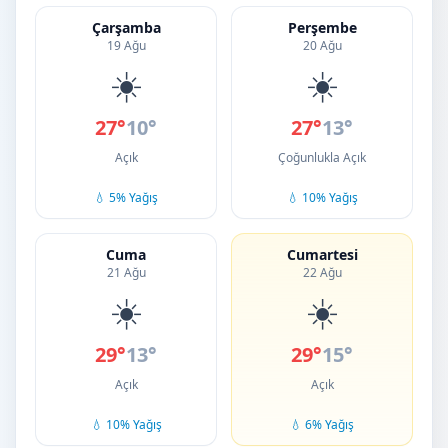
Çarşamba
Perşembe
19 Ağu
20 Ağu
☀️
☀️
27°
10°
27°
13°
Açık
Çoğunlukla Açık
💧 5% Yağış
💧 10% Yağış
Cuma
Cumartesi
21 Ağu
22 Ağu
☀️
☀️
29°
13°
29°
15°
Açık
Açık
💧 10% Yağış
💧 6% Yağış