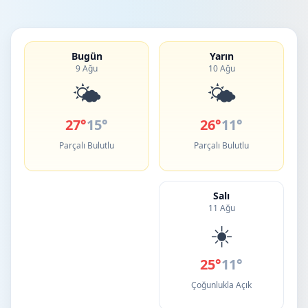
Bugün
Yarın
9 Ağu
10 Ağu
🌤️
🌤️
27°
15°
26°
11°
Parçalı Bulutlu
Parçalı Bulutlu
Salı
11 Ağu
☀️
25°
11°
Çoğunlukla Açık