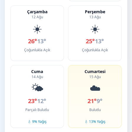
Çarşamba
Perşembe
12 Ağu
13 Ağu
☀️
☀️
26°
13°
25°
13°
Çoğunlukla Açık
Çoğunlukla Açık
Cuma
Cumartesi
14 Ağu
15 Ağu
🌤️
☁️
23°
12°
21°
9°
Parçalı Bulutlu
Bulutlu
💧 9% Yağış
💧 13% Yağış