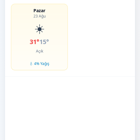
Pazar
23 Ağu
☀️
31°
15°
Açık
💧 4% Yağış