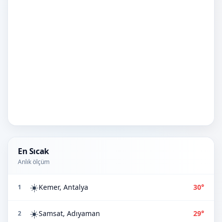
En Sıcak
Anlık ölçüm
☀️
Kemer, Antalya
30°
1
☀️
Samsat, Adıyaman
29°
2