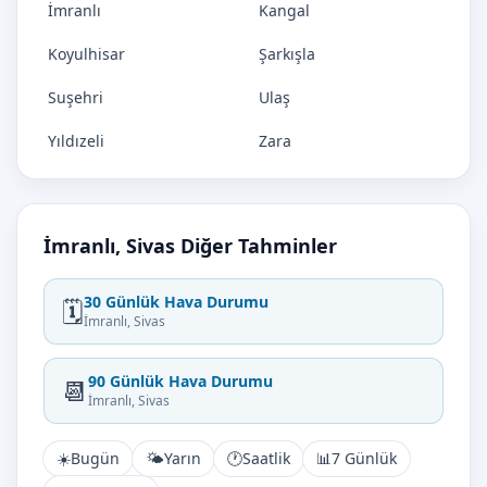
İmranlı
Kangal
Koyulhisar
Şarkışla
Suşehri
Ulaş
Yıldızeli
Zara
İmranlı, Sivas Diğer Tahminler
30 Günlük Hava Durumu
🗓️
İmranlı, Sivas
90 Günlük Hava Durumu
📆
İmranlı, Sivas
☀️
Bugün
🌤️
Yarın
🕐
Saatlik
📊
7 Günlük