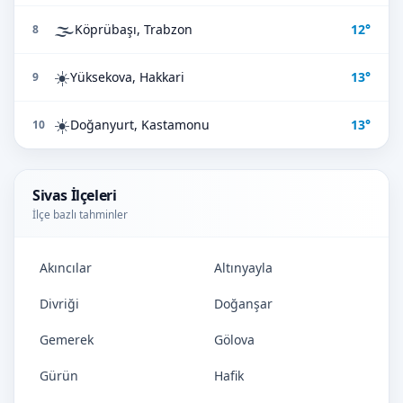
🌫️
Köprübaşı, Trabzon
12°
8
☀️
Yüksekova, Hakkari
13°
9
☀️
Doğanyurt, Kastamonu
13°
10
Sivas İlçeleri
İlçe bazlı tahminler
Akıncılar
Altınyayla
Divriği
Doğanşar
Gemerek
Gölova
Gürün
Hafik