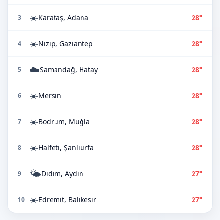
☀️
Karataş, Adana
28°
3
☀️
Nizip, Gaziantep
28°
4
☁️
Samandağ, Hatay
28°
5
☀️
Mersin
28°
6
☀️
Bodrum, Muğla
28°
7
☀️
Halfeti, Şanlıurfa
28°
8
🌤️
Didim, Aydın
27°
9
☀️
Edremit, Balıkesir
27°
10