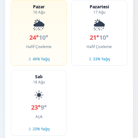
Pazar
Pazartesi
16 Ağu
17 Ağu
🌦️
🌦️
24°
10°
21°
10°
Hafif Çiseleme
Hafif Çiseleme
💧 46% Yağış
💧 33% Yağış
Salı
18 Ağu
☀️
23°
9°
Açık
💧 20% Yağış