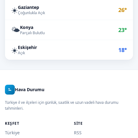
Gaziantep
☀️
26°
Çoğunlukla Açık
Konya
🌤️
23°
Parçalı Bulutlu
Eskişehir
☀️
18°
Açık
Hava Durumu
Türkiye il ve ilçeleri için günlük, saatlik ve uzun vadeli hava durumu
tahminleri.
KEŞFET
SITE
Türkiye
RSS