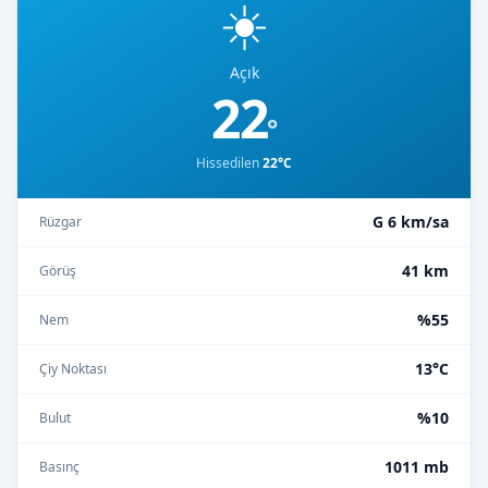
☀️
Açık
22
°
Hissedilen
22°C
G 6 km/sa
Rüzgar
41 km
Görüş
%55
Nem
13°C
Çiy Noktası
%10
Bulut
1011 mb
Basınç