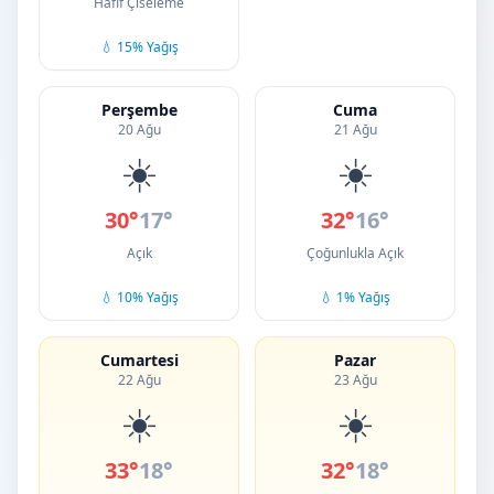
Hafif Çiseleme
💧 15% Yağış
Perşembe
Cuma
20 Ağu
21 Ağu
☀️
☀️
30°
17°
32°
16°
Açık
Çoğunlukla Açık
💧 10% Yağış
💧 1% Yağış
Cumartesi
Pazar
22 Ağu
23 Ağu
☀️
☀️
33°
18°
32°
18°