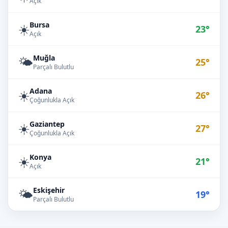
Açık
Bursa
☀️
23°
Açık
Muğla
🌤️
25°
Parçalı Bulutlu
Adana
☀️
26°
Çoğunlukla Açık
Gaziantep
☀️
27°
Çoğunlukla Açık
Konya
☀️
21°
Açık
Eskişehir
🌤️
19°
Parçalı Bulutlu