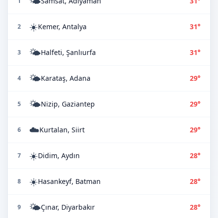
🌤️
Samsat, Adıyaman
31°
1
☀️
Kemer, Antalya
31°
2
🌤️
Halfeti, Şanlıurfa
31°
3
🌤️
Karataş, Adana
29°
4
🌤️
Nizip, Gaziantep
29°
5
☁️
Kurtalan, Siirt
29°
6
☀️
Didim, Aydın
28°
7
☀️
Hasankeyf, Batman
28°
8
🌤️
Çınar, Diyarbakır
28°
9