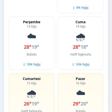
💧 9% Yağış
Perşembe
Cuma
13 Ağu
14 Ağu
☁️
🌧️
28°
19°
28°
18°
Bulutlu
Hafif Yağmurlu
💧 18% Yağış
💧 16% Yağış
Cumartesi
Pazar
15 Ağu
16 Ağu
🌧️
☁️
26°
19°
29°
20°
Hafif Yağmurlu
Bulutlu