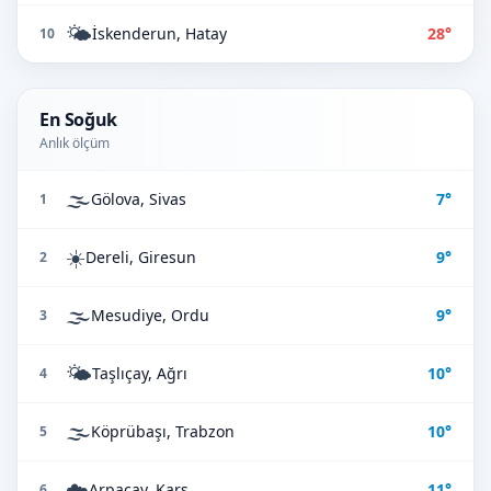
🌤️
İskenderun, Hatay
28°
10
En Soğuk
Anlık ölçüm
🌫️
Gölova, Sivas
7°
1
☀️
Dereli, Giresun
9°
2
🌫️
Mesudiye, Ordu
9°
3
🌤️
Taşlıçay, Ağrı
10°
4
🌫️
Köprübaşı, Trabzon
10°
5
☁️
Arpaçay, Kars
11°
6