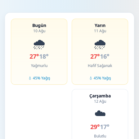
Bugün
Yarın
10 Ağu
11 Ağu
🌧️
🌧️
27°
18°
27°
16°
Yağmurlu
Hafif Sağanak
💧 45% Yağış
💧 45% Yağış
Çarşamba
12 Ağu
☁️
29°
17°
Bulutlu