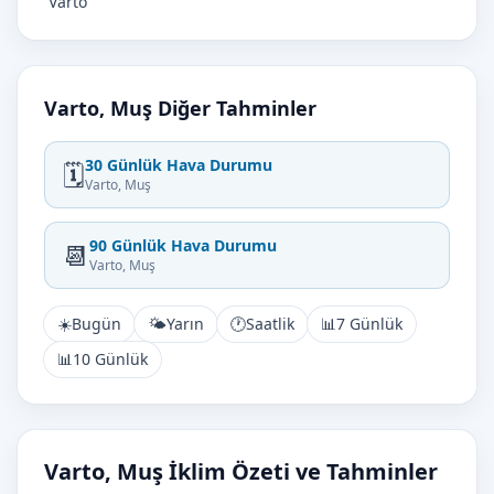
Varto
Varto, Muş Diğer Tahminler
30 Günlük Hava Durumu
🗓️
Varto, Muş
90 Günlük Hava Durumu
📆
Varto, Muş
☀️
Bugün
🌤️
Yarın
🕐
Saatlik
📊
7 Günlük
📊
10 Günlük
Varto, Muş İklim Özeti ve Tahminler