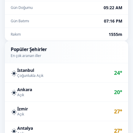
05:22 AM
Gün Doğumu
07:16 PM
Gün Batımı
1555m
Rakım
Popüler Şehirler
En çok aranan iller
İstanbul
☀️
24°
Çoğunlukla Açık
Ankara
☀️
20°
Açık
İzmir
☀️
27°
Açık
Antalya
☀️
27°