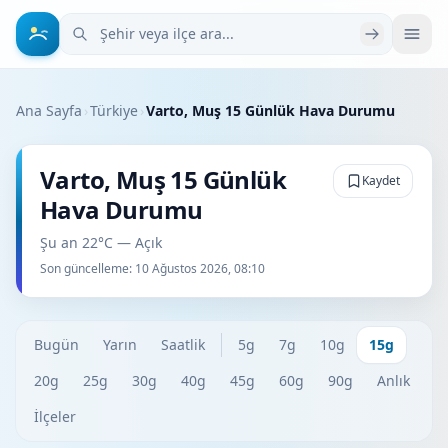
Şehir veya ilçe ara
Ana Sayfa
›
Türkiye
›
Varto, Muş 15 Günlük Hava Durumu
Varto, Muş 15 Günlük
Kaydet
Hava Durumu
Şu an 22°C — Açık
Son güncelleme:
10 Ağustos 2026, 08:10
Bugün
Yarın
Saatlik
5g
7g
10g
15g
20g
25g
30g
40g
45g
60g
90g
Anlık
İlçeler