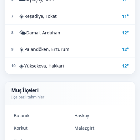
☀️
Reşadiye, Tokat
11°
7
🌤️
Damal, Ardahan
12°
8
☀️
Palandöken, Erzurum
12°
9
☀️
Yüksekova, Hakkari
12°
10
Muş İlçeleri
İlçe bazlı tahminler
Bulanık
Hasköy
Korkut
Malazgirt