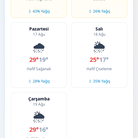
💧 43% Yağış
💧 26% Yağış
Pazartesi
Salı
17 Ağu
18 Ağu
🌧️
🌦️
29°
19°
25°
17°
Hafif Sağanak
Hafif Çiseleme
💧 28% Yağış
💧 35% Yağış
Çarşamba
19 Ağu
🌦️
29°
16°