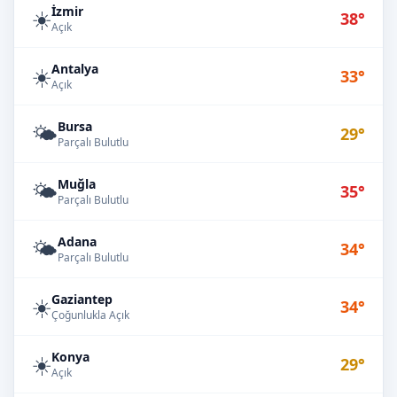
İzmir
☀️
38°
Açık
Antalya
☀️
33°
Açık
Bursa
🌤️
29°
Parçalı Bulutlu
Muğla
🌤️
35°
Parçalı Bulutlu
Adana
🌤️
34°
Parçalı Bulutlu
Gaziantep
☀️
34°
Çoğunlukla Açık
Konya
☀️
29°
Açık