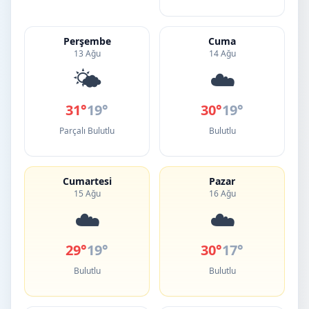
Perşembe
Cuma
13 Ağu
14 Ağu
🌤️
☁️
31°
19°
30°
19°
Parçalı Bulutlu
Bulutlu
Cumartesi
Pazar
15 Ağu
16 Ağu
☁️
☁️
29°
19°
30°
17°
Bulutlu
Bulutlu