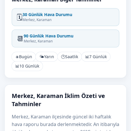
30 Günlük Hava Durumu
🗓️
Merkez, Karaman
90 Günlük Hava Durumu
📆
Merkez, Karaman
☀️
Bugün
🌤️
Yarın
🕐
Saatlik
📊
7 Günlük
📊
10 Günlük
Merkez, Karaman İklim Özeti ve
Tahminler
Merkez, Karaman ilçesinde güncel iki haftalık
hava raporu burada derlenmektedir. An itibarıyla