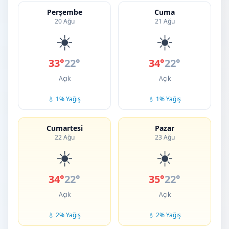
Perşembe
Cuma
20 Ağu
21 Ağu
☀️
☀️
33°
22°
34°
22°
Açık
Açık
💧 1% Yağış
💧 1% Yağış
Cumartesi
Pazar
22 Ağu
23 Ağu
☀️
☀️
34°
22°
35°
22°
Açık
Açık
💧 2% Yağış
💧 2% Yağış