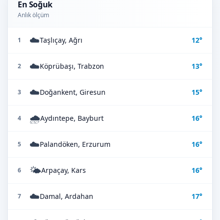
En Soğuk
Anlık ölçüm
☁️
Taşlıçay, Ağrı
12°
1
☁️
Köprübaşı, Trabzon
13°
2
☁️
Doğankent, Giresun
15°
3
🌧️
Aydıntepe, Bayburt
16°
4
☁️
Palandöken, Erzurum
16°
5
🌤️
Arpaçay, Kars
16°
6
☁️
Damal, Ardahan
17°
7