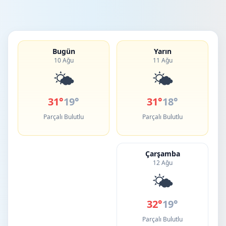
Bugün
Yarın
10 Ağu
11 Ağu
🌤️
🌤️
31°
19°
31°
18°
Parçalı Bulutlu
Parçalı Bulutlu
Çarşamba
12 Ağu
🌤️
32°
19°
Parçalı Bulutlu