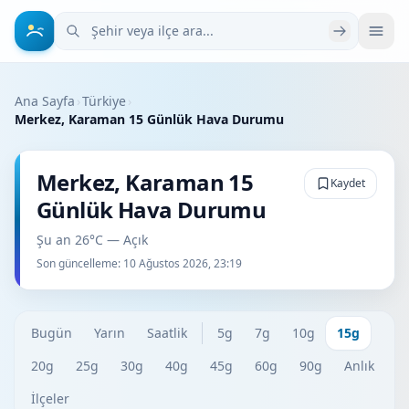
Şehir veya ilçe ara
Ana Sayfa
›
Türkiye
›
Merkez, Karaman 15 Günlük Hava Durumu
Merkez, Karaman 15
Kaydet
Günlük Hava Durumu
Şu an 26°C — Açık
Son güncelleme:
10 Ağustos 2026, 23:19
Bugün
Yarın
Saatlik
5g
7g
10g
15g
20g
25g
30g
40g
45g
60g
90g
Anlık
İlçeler