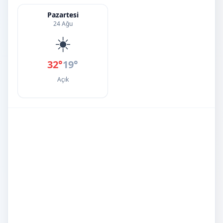
Pazartesi
24 Ağu
☀️
32°
19°
Açık