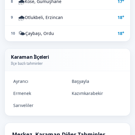
🌧️
Köse, Gümüşhane
17°
8
🌧️
Otlukbeli, Erzincan
18°
9
🌤️
Çaybaşı, Ordu
18°
10
Karaman İlçeleri
İlçe bazlı tahminler
Ayrancı
Başyayla
Ermenek
Kazımkarabekir
Sarıveliler
Merkez, Karaman Diğer Tahminler