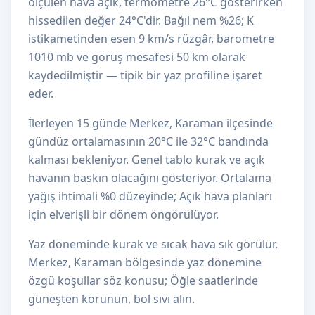
ölçülen hava açık, termometre 26°C gösterirken
hissedilen değer 24°C'dir. Bağıl nem %26; K
istikametinden esen 9 km/s rüzgâr, barometre
1010 mb ve görüş mesafesi 50 km olarak
kaydedilmiştir — tipik bir yaz profiline işaret
eder.
İlerleyen 15 günde Merkez, Karaman ilçesinde
gündüz ortalamasının 20°C ile 32°C bandında
kalması bekleniyor. Genel tablo kurak ve açık
havanın baskın olacağını gösteriyor. Ortalama
yağış ihtimali %0 düzeyinde; Açık hava planları
için elverişli bir dönem öngörülüyor.
Yaz döneminde kurak ve sıcak hava sık görülür.
Merkez, Karaman bölgesinde yaz dönemine
özgü koşullar söz konusu; Öğle saatlerinde
güneşten korunun, bol sıvı alın.