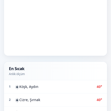
En Sıcak
Anlık ölçüm
☀️
Köşk, Aydın
40°
1
☀️
Cizre, Şırnak
40°
2