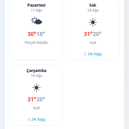
Pazartesi
Salı
17 Ağu
18 Ağu
🌤️
☀️
30°
18°
31°
20°
Parçalı Bulutlu
Açık
💧 2% Yağış
Çarşamba
19 Ağu
☀️
31°
20°
Açık
💧 2% Yağış