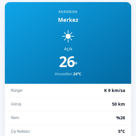
KARAMAN
Merkez
☀️
Açık
26
°
Hissedilen
24°C
K 9 km/sa
Rüzgar
50 km
Görüş
%26
Nem
5°C
Çiy Noktası