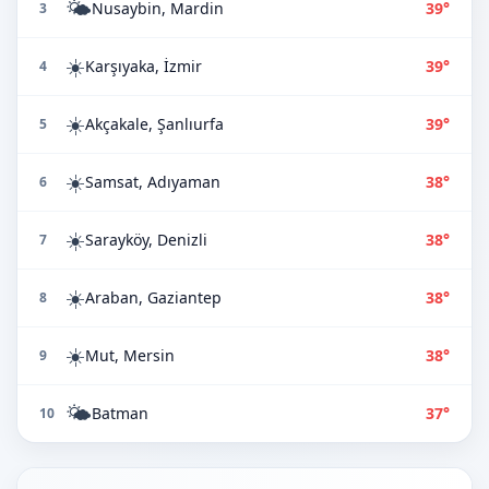
🌤️
Nusaybin, Mardin
39°
3
☀️
Karşıyaka, İzmir
39°
4
☀️
Akçakale, Şanlıurfa
39°
5
☀️
Samsat, Adıyaman
38°
6
☀️
Sarayköy, Denizli
38°
7
☀️
Araban, Gaziantep
38°
8
☀️
Mut, Mersin
38°
9
🌤️
Batman
37°
10