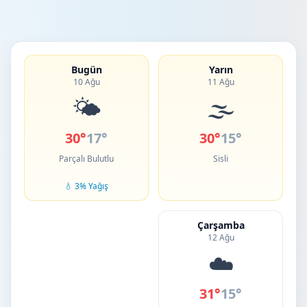
Bugün
Yarın
10 Ağu
11 Ağu
🌤️
🌫️
30°
17°
30°
15°
Parçalı Bulutlu
Sisli
💧 3% Yağış
Çarşamba
12 Ağu
☁️
31°
15°