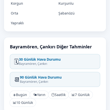
Korgun
Kurşunlu
Orta
Şabanözü
Yapraklı
Bayramören, Çankırı Diğer Tahminler
30 Günlük Hava Durumu
🗓️
Bayramören, Çankırı
90 Günlük Hava Durumu
📆
Bayramören, Çankırı
☀️
Bugün
🌤️
Yarın
🕐
Saatlik
📊
7 Günlük
📊
10 Günlük