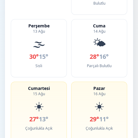
Bulutlu
Perşembe
Cuma
13 Ağu
14 Ağu
🌫️
🌤️
30°
15°
28°
16°
Sisli
Parçalı Bulutlu
Cumartesi
Pazar
15 Ağu
16 Ağu
☀️
☀️
27°
13°
29°
11°
Çoğunlukla Açık
Çoğunlukla Açık