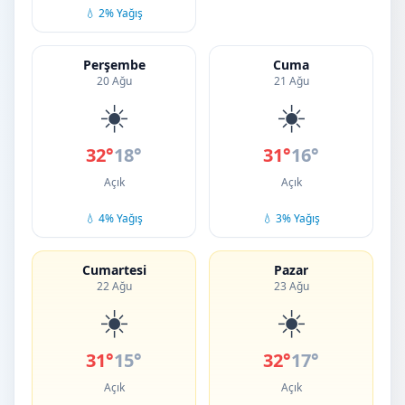
💧 2% Yağış
Perşembe
Cuma
20 Ağu
21 Ağu
☀️
☀️
32°
18°
31°
16°
Açık
Açık
💧 4% Yağış
💧 3% Yağış
Cumartesi
Pazar
22 Ağu
23 Ağu
☀️
☀️
31°
15°
32°
17°
Açık
Açık