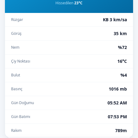
Hissedilen
23°C
KB 3 km/sa
Rüzgar
35 km
Görüş
%72
Nem
16°C
Çiy Noktası
%4
Bulut
1016 mb
Basınç
05:52 AM
Gün Doğumu
07:53 PM
Gün Batımı
789m
Rakım