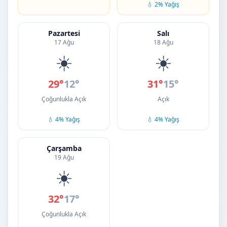
💧 2% Yağış
Pazartesi
Salı
17 Ağu
18 Ağu
☀️
☀️
29°
12°
31°
15°
Çoğunlukla Açık
Açık
💧 4% Yağış
💧 4% Yağış
Çarşamba
19 Ağu
☀️
32°
17°
Çoğunlukla Açık