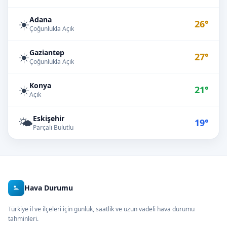
Adana
☀️
26°
Çoğunlukla Açık
Gaziantep
☀️
27°
Çoğunlukla Açık
Konya
☀️
21°
Açık
Eskişehir
🌤️
19°
Parçalı Bulutlu
Hava Durumu
Türkiye il ve ilçeleri için günlük, saatlik ve uzun vadeli hava durumu
tahminleri.