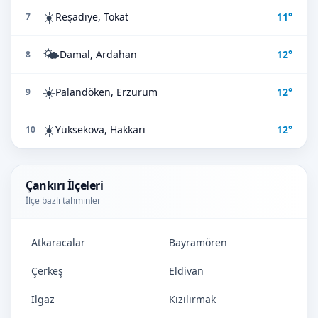
☀️
Reşadiye, Tokat
11°
7
🌤️
Damal, Ardahan
12°
8
☀️
Palandöken, Erzurum
12°
9
☀️
Yüksekova, Hakkari
12°
10
Çankırı İlçeleri
İlçe bazlı tahminler
Atkaracalar
Bayramören
Çerkeş
Eldivan
Ilgaz
Kızılırmak