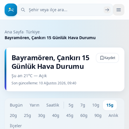
Şehir veya ilçe ara
Ana Sayfa
›
Türkiye
›
Bayramören, Çankırı 15 Günlük Hava Durumu
Bayramören, Çankırı 15
Kaydet
Günlük Hava Durumu
Şu an 21°C — Açık
Son güncelleme:
10 Ağustos 2026, 09:40
Bugün
Yarın
Saatlik
5g
7g
10g
15g
20g
25g
30g
40g
45g
60g
90g
Anlık
İlçeler