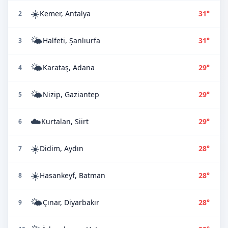
☀️
Kemer, Antalya
31°
2
🌤️
Halfeti, Şanlıurfa
31°
3
🌤️
Karataş, Adana
29°
4
🌤️
Nizip, Gaziantep
29°
5
☁️
Kurtalan, Siirt
29°
6
☀️
Didim, Aydın
28°
7
☀️
Hasankeyf, Batman
28°
8
🌤️
Çınar, Diyarbakır
28°
9