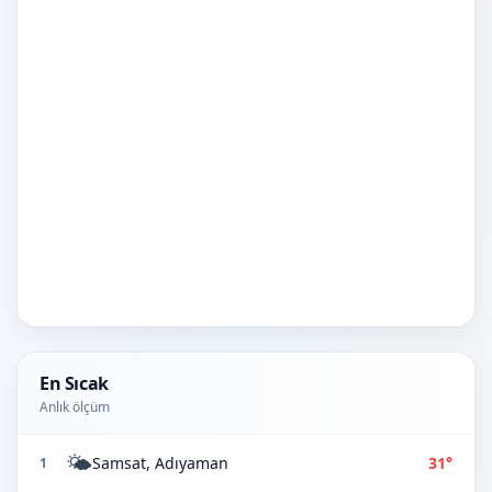
En Sıcak
Anlık ölçüm
🌤️
Samsat, Adıyaman
31°
1