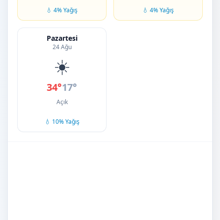
💧 4% Yağış
💧 4% Yağış
Pazartesi
24 Ağu
☀️
34°
17°
Açık
💧 10% Yağış