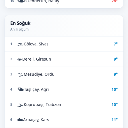
🌤️
İskenderun, Hatay
28°
10
En Soğuk
Anlık ölçüm
🌫️
Gölova, Sivas
7°
1
☀️
Dereli, Giresun
9°
2
🌫️
Mesudiye, Ordu
9°
3
🌤️
Taşlıçay, Ağrı
10°
4
🌫️
Köprübaşı, Trabzon
10°
5
☁️
Arpaçay, Kars
11°
6