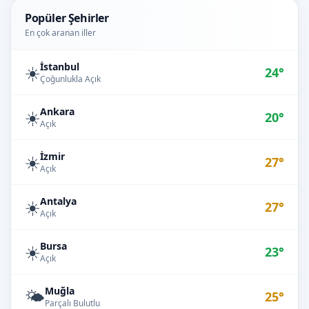
Popüler Şehirler
En çok aranan iller
İstanbul
☀️
24°
Çoğunlukla Açık
Ankara
☀️
20°
Açık
İzmir
☀️
27°
Açık
Antalya
☀️
27°
Açık
Bursa
☀️
23°
Açık
Muğla
🌤️
25°
Parçalı Bulutlu